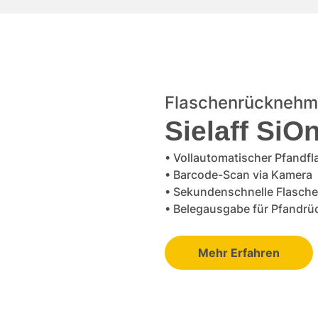
Flaschenrücknehm
Sielaff SiO
•
Vollautomatischer Pfand
•
Barcode-Scan via Kamera
•
Sekundenschnelle Flasc
•
Belegausgabe für Pfandr
Mehr Erfahren