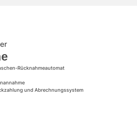
er
ne
flaschen-Rücknahmeautomat
henannahme
ückzahlung und Abrechnungssystem