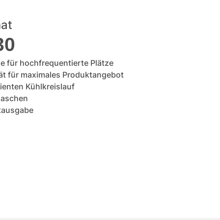
at
30
 für hochfrequentierte Plätze
ät für maximales Produktangebot
ienten Kühlkreislauf
Flaschen
tausgabe