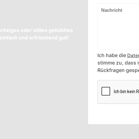
itziges oder stilles gekühltes
infach und erfrischend gut!
Ich habe die
Date
stimme zu, dass
Rückfragen gespe