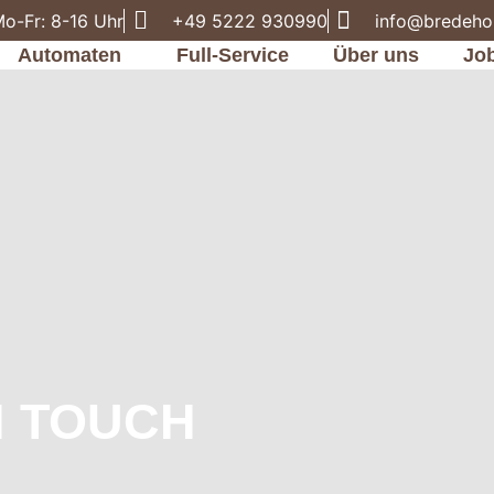
o-Fr: 8-16 Uhr
+49 5222 930990
info@bredeho
Automaten
Full-Service
Über uns
Jo
N TOUCH