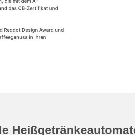
h, die mit dem A+
and das CB-Zertifikat und
nd Reddot Design Award und
ffeegenuss in Ihren
le Heißgetränkeautomat