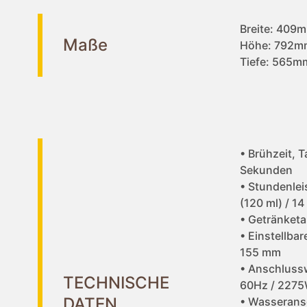
Breite: 409
Maße
Höhe: 792m
Tiefe: 565m
• Brühzeit, T
Sekunden
• Stundenle
(120 ml) / 14 
• Getränketa
• Einstellbar
155 mm
• Anschluss
TECHNISCHE
60Hz / 227
DATEN
• Wasserans