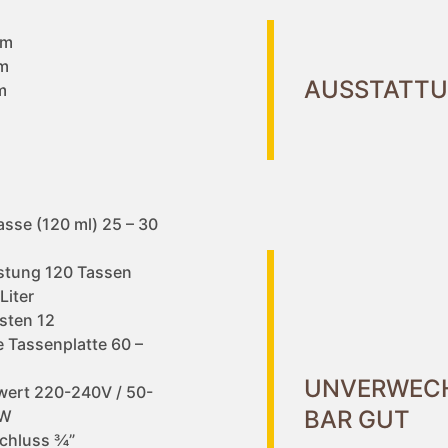
mm
m
AUSSTATT
m
asse (120 ml) 25 – 30
istung 120 Tassen
Liter
sten 12
e Tassenplatte 60 –
UNVERWECH
wert 220-240V / 50-
BAR GUT
5W
chluss ¾”